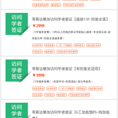
代缴使领馆收费
敏感地区
可抵扣留学/移民费用
哥斯达黎加访问学者签证【超级VIP-拒签全退】
￥2999
｛VIP服务套餐｝+8年以上经验的签证管家贴心服务+专业签证函+超
高签出率+拒签全退服务费！
白本护照
拒签退款
一对一VIP服务
陪同签证
免机酒行程单
代取签证
敏感地区
可抵扣留学/移民费用
哥斯达黎加访问学者签证【有拒签史适用】
￥3998
｛VIP服务套餐｝+拒签申诉+拒签退款+签出率超高！
拒签后再签
白本护照
一对一VIP服务
陪同签证
免机酒行程单
包含保险
代取签证
敏感地区
可抵扣留学/移民费用
哥斯达黎加访问学者签证【6工加急预约+纯加急