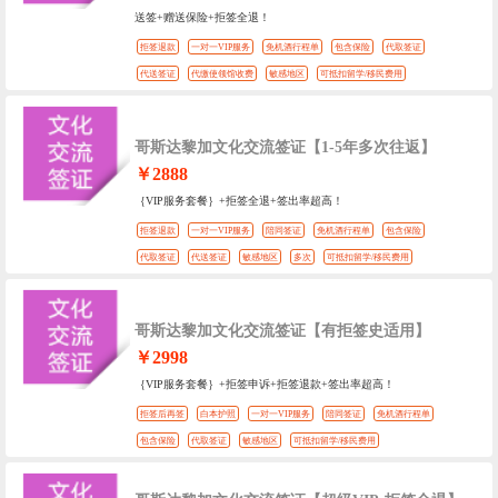
送签+赠送保险+拒签全退！
拒签退款
一对一VIP服务
免机酒行程单
包含保险
代取签证
代送签证
代缴使领馆收费
敏感地区
可抵扣留学/移民费用
哥斯达黎加文化交流签证【1-5年多次往返】
￥2888
｛VIP服务套餐｝+拒签全退+签出率超高！
拒签退款
一对一VIP服务
陪同签证
免机酒行程单
包含保险
代取签证
代送签证
敏感地区
多次
可抵扣留学/移民费用
哥斯达黎加文化交流签证【有拒签史适用】
￥2998
｛VIP服务套餐｝+拒签申诉+拒签退款+签出率超高！
拒签后再签
白本护照
一对一VIP服务
陪同签证
免机酒行程单
包含保险
代取签证
敏感地区
可抵扣留学/移民费用