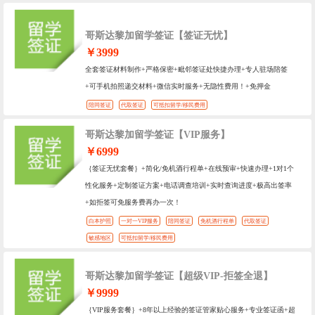
哥斯达黎加留学签证【签证无忧】
￥3999
全套签证材料制作+严格保密+毗邻签证处快捷办理+专人驻场陪签
+可手机拍照递交材料+微信实时服务+无隐性费用！+免押金
陪同签证
代取签证
可抵扣留学/移民费用
哥斯达黎加留学签证【VIP服务】
￥6999
｛签证无忧套餐｝+简化/免机酒行程单+在线预审+快速办理+1对1个
性化服务+定制签证方案+电话调查培训+实时查询进度+极高出签率
+如拒签可免服务费再办一次！
白本护照
一对一VIP服务
陪同签证
免机酒行程单
代取签证
敏感地区
可抵扣留学/移民费用
哥斯达黎加留学签证【超级VIP-拒签全退】
￥9999
｛VIP服务套餐｝+8年以上经验的签证管家贴心服务+专业签证函+超