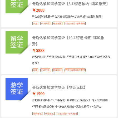
哥斯达黎加留学签证【3工特急预约+纯加急费】
￥2888
不含使领馆收费+不含其它签证服务+加急不成功全退加急费！
加急
白本护照
敏感地区
可抵扣留学/移民费用
哥斯达黎加留学签证【10工特急出签+纯加急
费】
￥5888
含预约时间+不含使领馆收费+不含其它签证服务+加急不成功全退加
急费！
加急
白本护照
敏感地区
可抵扣留学/移民费用
哥斯达黎加游学签证【签证无忧】
￥1599
全套签证材料制作+严格保密+毗邻签证处快捷办理+专人驻场陪签
+可手机拍照递交材料+微信实时服务+无隐性费用！+免押金
陪同签证
代取签证
可抵扣留学/移民费用