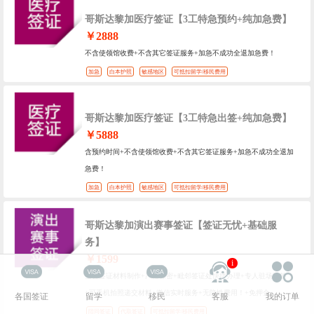
哥斯达黎加医疗签证【3工特急预约+纯加急费】
￥2888
不含使领馆收费+不含其它签证服务+加急不成功全退加急费！
加急
白本护照
敏感地区
可抵扣留学/移民费用
哥斯达黎加医疗签证【3工特急出签+纯加急费】
￥5888
含预约时间+不含使领馆收费+不含其它签证服务+加急不成功全退加
急费！
加急
白本护照
敏感地区
可抵扣留学/移民费用
哥斯达黎加演出赛事签证【签证无忧+基础服
务】
￥1599
i
全套签证材料制作+严格保密+毗邻签证处快捷办理+专人驻场陪签
+可手机拍照递交材料+微信实时服务+无隐性费用！+免押金
各国签证
留学
移民
客服
我的订单
陪同签证
代取签证
可抵扣留学/移民费用