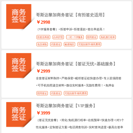
哥斯达黎加商务签证【有拒签史适用】
￥2998
｛VIP服务套餐｝+拒签申诉+拒签退款+签出率超高！
拒签后再签
白本护照
一对一VIP服务
陪同签证
免机酒行程单
包含保险
代取签证
敏感地区
可抵扣留学/移民费用
哥斯达黎加商务签证【签证无忧+基础服务】
￥2999
全套签证材料制作+严格保密+毗邻签证处快捷办理+专人驻场陪签
+可手机拍照递交材料+微信实时服务+无隐性费用！+免押金
陪同签证
代取签证
可抵扣留学/移民费用
哥斯达黎加商务签证【VIP服务】
￥3999
｛签证无忧套餐｝+简化/免机酒行程单+在线预审+快速办理+1对1个
性化服务+定制签证方案+电话调查培训+实时查询进度+极高出签率