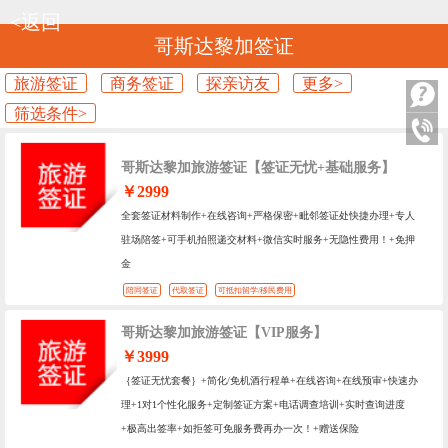
<返回
哥斯达黎加签证
旅游签证
商务签证
探亲访友
更多>
筛选条件>
哥斯达黎加旅游签证【签证无忧+基础服务】
￥2999
全套签证材料制作+在线咨询+严格保密+毗邻签证处快捷办理+专人
驻场陪签+可手机拍照递交材料+微信实时服务+无隐性费用！+免押
金
陪同签证
代取签证
可抵扣留学/移民费用
哥斯达黎加旅游签证【VIP服务】
￥3999
｛签证无忧套餐｝+简化/免机酒行程单+在线咨询+在线预审+快速办
理+1对1个性化服务+定制签证方案+电话调查培训+实时查询进度
+极高出签率+如拒签可免服务费再办一次！+赠送保险