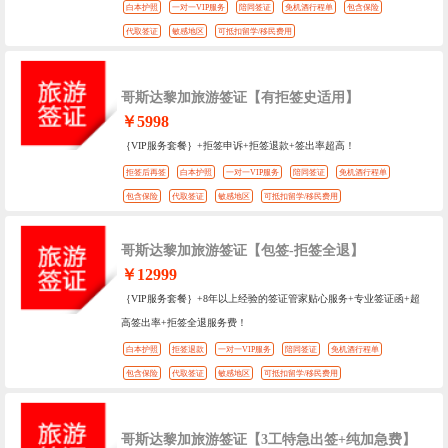
白本护照
一对一VIP服务
陪同签证
免机酒行程单
包含保险
代取签证
敏感地区
可抵扣留学/移民费用
哥斯达黎加旅游签证【有拒签史适用】
￥5998
｛VIP服务套餐｝+拒签申诉+拒签退款+签出率超高！
拒签后再签
白本护照
一对一VIP服务
陪同签证
免机酒行程单
包含保险
代取签证
敏感地区
可抵扣留学/移民费用
哥斯达黎加旅游签证【包签-拒签全退】
￥12999
｛VIP服务套餐｝+8年以上经验的签证管家贴心服务+专业签证函+超
高签出率+拒签全退服务费！
白本护照
拒签退款
一对一VIP服务
陪同签证
免机酒行程单
包含保险
代取签证
敏感地区
可抵扣留学/移民费用
哥斯达黎加旅游签证【3工特急出签+纯加急费】