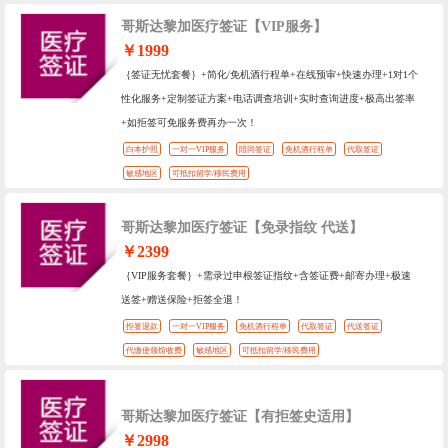
哥斯达黎加医疗签证【VIP服务】
￥1999
｛签证无忧套餐｝+简化/免机酒行程单+在线预审+快速办理+1对1个
性化服务+定制签证方案+电话调查培训+实时查询进度+极高出签率
+如拒签可免服务费再办一次！
白本护照
一对一VIP服务
陪同签证
免机酒行程单
代取签证
敏感地区
可抵扣留学/移民费用
哥斯达黎加医疗签证【免录指纹 代送】
￥2399
｛VIP服务套餐｝+需录过申根签证指纹+含签证费+邮寄办理+极速
送签+赠送保险+拒签全退！
拒签退款
一对一VIP服务
免机酒行程单
代取签证
代送签证
代缴使领馆收费
敏感地区
可抵扣留学/移民费用
哥斯达黎加医疗签证【有拒签史适用】
￥2998