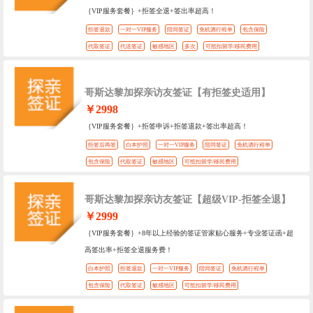
｛VIP服务套餐｝+拒签全退+签出率超高！
拒签退款
一对一VIP服务
陪同签证
免机酒行程单
包含保险
代取签证
代送签证
敏感地区
多次
可抵扣留学/移民费用
哥斯达黎加探亲访友签证【有拒签史适用】
￥2998
｛VIP服务套餐｝+拒签申诉+拒签退款+签出率超高！
拒签后再签
白本护照
一对一VIP服务
陪同签证
免机酒行程单
包含保险
代取签证
敏感地区
可抵扣留学/移民费用
哥斯达黎加探亲访友签证【超级VIP-拒签全退】
￥2999
｛VIP服务套餐｝+8年以上经验的签证管家贴心服务+专业签证函+超
高签出率+拒签全退服务费！
白本护照
拒签退款
一对一VIP服务
陪同签证
免机酒行程单
包含保险
代取签证
敏感地区
可抵扣留学/移民费用