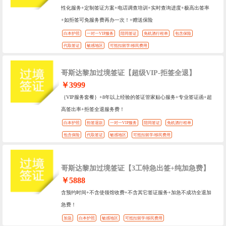
性化服务+定制签证方案+电话调查培训+实时查询进度+极高出签率
+如拒签可免服务费再办一次！+赠送保险
白本护照
一对一VIP服务
陪同签证
免机酒行程单
包含保险
代取签证
敏感地区
可抵扣留学/移民费用
哥斯达黎加过境签证【超级VIP-拒签全退】
￥3999
｛VIP服务套餐｝+8年以上经验的签证管家贴心服务+专业签证函+超
高签出率+拒签全退服务费！
白本护照
拒签退款
一对一VIP服务
陪同签证
免机酒行程单
包含保险
代取签证
敏感地区
可抵扣留学/移民费用
哥斯达黎加过境签证【3工特急出签+纯加急费】
￥5888
含预约时间+不含使领馆收费+不含其它签证服务+加急不成功全退加
急费！
加急
白本护照
敏感地区
可抵扣留学/移民费用