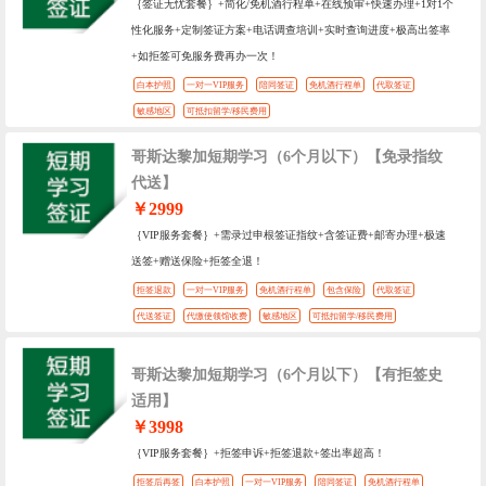
｛签证无忧套餐｝+简化/免机酒行程单+在线预审+快速办理+1对1个
性化服务+定制签证方案+电话调查培训+实时查询进度+极高出签率
+如拒签可免服务费再办一次！
白本护照
一对一VIP服务
陪同签证
免机酒行程单
代取签证
敏感地区
可抵扣留学/移民费用
哥斯达黎加短期学习（6个月以下）【免录指纹
代送】
￥2999
｛VIP服务套餐｝+需录过申根签证指纹+含签证费+邮寄办理+极速
送签+赠送保险+拒签全退！
拒签退款
一对一VIP服务
免机酒行程单
包含保险
代取签证
代送签证
代缴使领馆收费
敏感地区
可抵扣留学/移民费用
哥斯达黎加短期学习（6个月以下）【有拒签史
适用】
￥3998
｛VIP服务套餐｝+拒签申诉+拒签退款+签出率超高！
拒签后再签
白本护照
一对一VIP服务
陪同签证
免机酒行程单