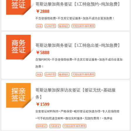
哥斯达黎加商务签证【3工特急预约+纯加急费】
￥2888
不含使领馆收费+不含其它签证服务+加急不成功全退加急费！
加急
白本护照
敏感地区
可抵扣留学/移民费用
哥斯达黎加商务签证【3工特急出签+纯加急费】
￥5888
含预约时间+不含使领馆收费+不含其它签证服务+加急不成功全退加
急费！
加急
白本护照
敏感地区
可抵扣留学/移民费用
哥斯达黎加探亲访友签证【签证无忧+基础服
务】
￥1599
全套签证材料制作+严格保密+毗邻签证处快捷办理+专人驻场陪签
+可手机拍照递交材料+微信实时服务+无隐性费用！+免押金
陪同签证
代取签证
可抵扣留学/移民费用