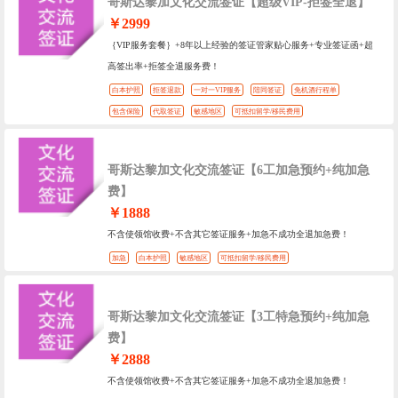
哥斯达黎加文化交流签证【超级VIP-拒签全退】
￥2999
｛VIP服务套餐｝+8年以上经验的签证管家贴心服务+专业签证函+超
高签出率+拒签全退服务费！
白本护照
拒签退款
一对一VIP服务
陪同签证
免机酒行程单
包含保险
代取签证
敏感地区
可抵扣留学/移民费用
哥斯达黎加文化交流签证【6工加急预约+纯加急
费】
￥1888
不含使领馆收费+不含其它签证服务+加急不成功全退加急费！
加急
白本护照
敏感地区
可抵扣留学/移民费用
哥斯达黎加文化交流签证【3工特急预约+纯加急
费】
￥2888
不含使领馆收费+不含其它签证服务+加急不成功全退加急费！