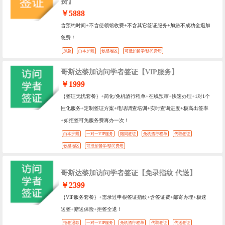
费】
￥5888
含预约时间+不含使领馆收费+不含其它签证服务+加急不成功全退加
急费！
加急
白本护照
敏感地区
可抵扣留学/移民费用
哥斯达黎加访问学者签证【VIP服务】
￥1999
｛签证无忧套餐｝+简化/免机酒行程单+在线预审+快速办理+1对1个
性化服务+定制签证方案+电话调查培训+实时查询进度+极高出签率
+如拒签可免服务费再办一次！
白本护照
一对一VIP服务
陪同签证
免机酒行程单
代取签证
敏感地区
可抵扣留学/移民费用
哥斯达黎加访问学者签证【免录指纹 代送】
￥2399
｛VIP服务套餐｝+需录过申根签证指纹+含签证费+邮寄办理+极速
送签+赠送保险+拒签全退！
拒签退款
一对一VIP服务
免机酒行程单
代取签证
代送签证