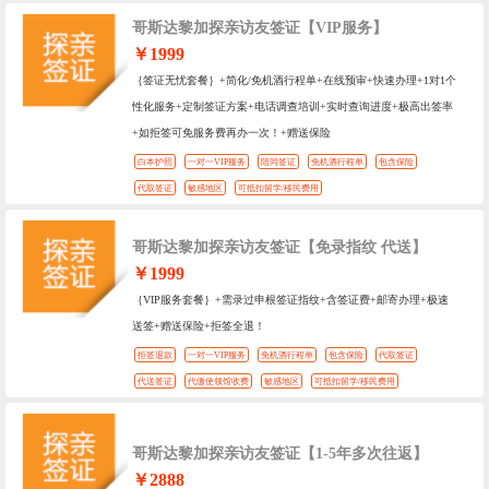
哥斯达黎加探亲访友签证【VIP服务】
￥1999
｛签证无忧套餐｝+简化/免机酒行程单+在线预审+快速办理+1对1个
性化服务+定制签证方案+电话调查培训+实时查询进度+极高出签率
+如拒签可免服务费再办一次！+赠送保险
白本护照
一对一VIP服务
陪同签证
免机酒行程单
包含保险
代取签证
敏感地区
可抵扣留学/移民费用
哥斯达黎加探亲访友签证【免录指纹 代送】
￥1999
｛VIP服务套餐｝+需录过申根签证指纹+含签证费+邮寄办理+极速
送签+赠送保险+拒签全退！
拒签退款
一对一VIP服务
免机酒行程单
包含保险
代取签证
代送签证
代缴使领馆收费
敏感地区
可抵扣留学/移民费用
哥斯达黎加探亲访友签证【1-5年多次往返】
￥2888