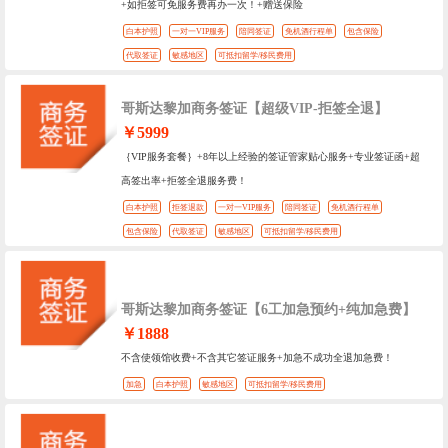
+如拒签可免服务费再办一次！+赠送保险
白本护照
一对一VIP服务
陪同签证
免机酒行程单
包含保险
代取签证
敏感地区
可抵扣留学/移民费用
哥斯达黎加商务签证【超级VIP-拒签全退】
￥5999
｛VIP服务套餐｝+8年以上经验的签证管家贴心服务+专业签证函+超
高签出率+拒签全退服务费！
白本护照
拒签退款
一对一VIP服务
陪同签证
免机酒行程单
包含保险
代取签证
敏感地区
可抵扣留学/移民费用
哥斯达黎加商务签证【6工加急预约+纯加急费】
￥1888
不含使领馆收费+不含其它签证服务+加急不成功全退加急费！
加急
白本护照
敏感地区
可抵扣留学/移民费用