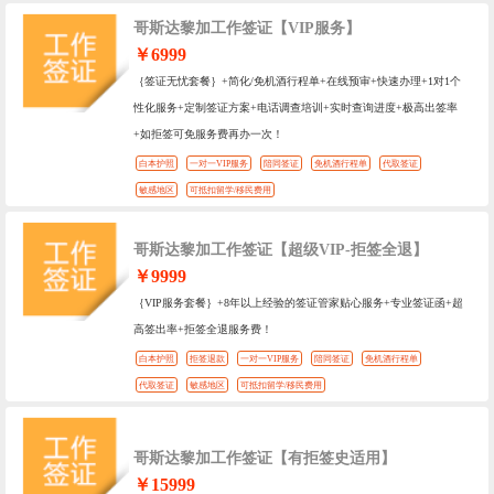
哥斯达黎加工作签证【VIP服务】
￥6999
｛签证无忧套餐｝+简化/免机酒行程单+在线预审+快速办理+1对1个
性化服务+定制签证方案+电话调查培训+实时查询进度+极高出签率
+如拒签可免服务费再办一次！
白本护照
一对一VIP服务
陪同签证
免机酒行程单
代取签证
敏感地区
可抵扣留学/移民费用
哥斯达黎加工作签证【超级VIP-拒签全退】
￥9999
｛VIP服务套餐｝+8年以上经验的签证管家贴心服务+专业签证函+超
高签出率+拒签全退服务费！
白本护照
拒签退款
一对一VIP服务
陪同签证
免机酒行程单
代取签证
敏感地区
可抵扣留学/移民费用
哥斯达黎加工作签证【有拒签史适用】
￥15999