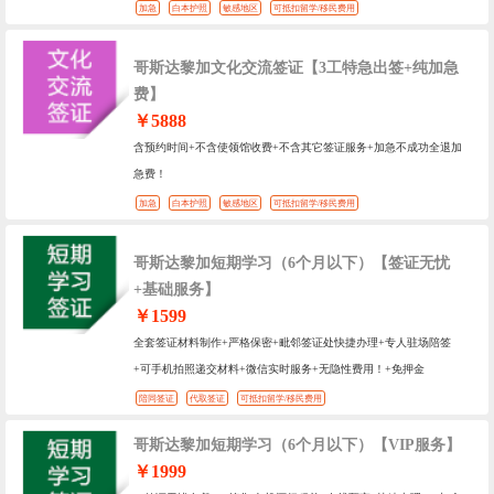
加急
白本护照
敏感地区
可抵扣留学/移民费用
哥斯达黎加文化交流签证【3工特急出签+纯加急
费】
￥5888
含预约时间+不含使领馆收费+不含其它签证服务+加急不成功全退加
急费！
加急
白本护照
敏感地区
可抵扣留学/移民费用
哥斯达黎加短期学习（6个月以下）【签证无忧
+基础服务】
￥1599
全套签证材料制作+严格保密+毗邻签证处快捷办理+专人驻场陪签
+可手机拍照递交材料+微信实时服务+无隐性费用！+免押金
陪同签证
代取签证
可抵扣留学/移民费用
哥斯达黎加短期学习（6个月以下）【VIP服务】
￥1999