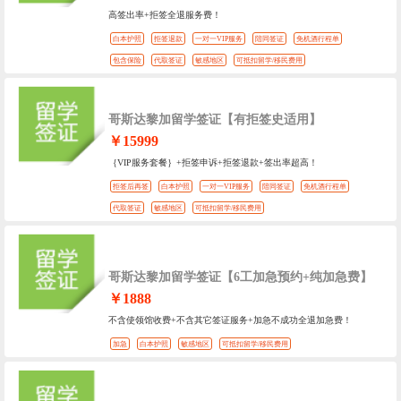
高签出率+拒签全退服务费！
白本护照
拒签退款
一对一VIP服务
陪同签证
免机酒行程单
包含保险
代取签证
敏感地区
可抵扣留学/移民费用
哥斯达黎加留学签证【有拒签史适用】
￥15999
｛VIP服务套餐｝+拒签申诉+拒签退款+签出率超高！
拒签后再签
白本护照
一对一VIP服务
陪同签证
免机酒行程单
代取签证
敏感地区
可抵扣留学/移民费用
哥斯达黎加留学签证【6工加急预约+纯加急费】
￥1888
不含使领馆收费+不含其它签证服务+加急不成功全退加急费！
加急
白本护照
敏感地区
可抵扣留学/移民费用