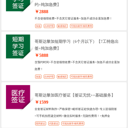
约+纯加急费】
￥2888
不含使领馆收费+不含其它签证服务+加急不成功全退加急费！
加急
白本护照
敏感地区
可抵扣留学/移民费用
哥斯达黎加短期学习（6个月以下）【7工特急出
签+纯加急费】
￥5888
含预约时间+不含使领馆收费+不含其它签证服务+加急不成功全退加
急费！
加急
白本护照
敏感地区
可抵扣留学/移民费用
哥斯达黎加医疗签证【签证无忧++基础服务】
￥1599
全套签证材料制作+严格保密+毗邻签证处快捷办理+专人驻场陪签
+可手机拍照递交材料+微信实时服务+无隐性费用！+免押金
陪同签证
代取签证
可抵扣留学/移民费用