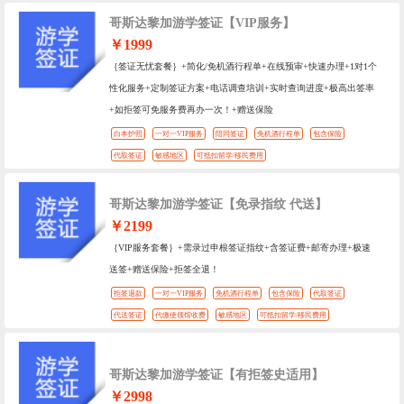
哥斯达黎加游学签证【VIP服务】
￥1999
｛签证无忧套餐｝+简化/免机酒行程单+在线预审+快速办理+1对1个
性化服务+定制签证方案+电话调查培训+实时查询进度+极高出签率
+如拒签可免服务费再办一次！+赠送保险
白本护照
一对一VIP服务
陪同签证
免机酒行程单
包含保险
代取签证
敏感地区
可抵扣留学/移民费用
哥斯达黎加游学签证【免录指纹 代送】
￥2199
｛VIP服务套餐｝+需录过申根签证指纹+含签证费+邮寄办理+极速
送签+赠送保险+拒签全退！
拒签退款
一对一VIP服务
免机酒行程单
包含保险
代取签证
代送签证
代缴使领馆收费
敏感地区
可抵扣留学/移民费用
哥斯达黎加游学签证【有拒签史适用】
￥2998