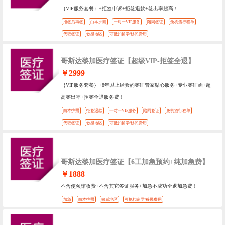
｛VIP服务套餐｝+拒签申诉+拒签退款+签出率超高！
拒签后再签
白本护照
一对一VIP服务
陪同签证
免机酒行程单
代取签证
敏感地区
可抵扣留学/移民费用
哥斯达黎加医疗签证【超级VIP-拒签全退】
￥2999
｛VIP服务套餐｝+8年以上经验的签证管家贴心服务+专业签证函+超
高签出率+拒签全退服务费！
白本护照
拒签退款
一对一VIP服务
陪同签证
免机酒行程单
代取签证
敏感地区
可抵扣留学/移民费用
哥斯达黎加医疗签证【6工加急预约+纯加急费】
￥1888
不含使领馆收费+不含其它签证服务+加急不成功全退加急费！
加急
白本护照
敏感地区
可抵扣留学/移民费用