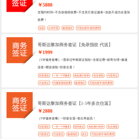
￥5888
含预约时间+不含使领馆收费+不含其它签证服务+加急不成功全退加
急费！
加急
白本护照
敏感地区
可抵扣留学/移民费用
哥斯达黎加商务签证【免录指纹 代送】
￥1999
｛VIP服务套餐｝+需录过申根签证指纹+含签证费+邮寄办理+极速
送签+赠送保险+拒签全退！
拒签退款
一对一VIP服务
免机酒行程单
包含保险
代取签证
代送签证
代缴使领馆收费
敏感地区
可抵扣留学/移民费用
哥斯达黎加商务签证【1-5年多次往返】
￥2888
｛VIP服务套餐｝+拒签全退+签出率超高！
拒签退款
一对一VIP服务
陪同签证
免机酒行程单
包含保险
代取签证
代送签证
敏感地区
多次
可抵扣留学/移民费用