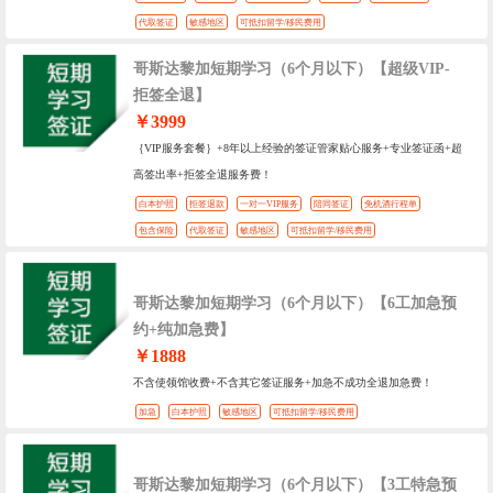
代取签证
敏感地区
可抵扣留学/移民费用
哥斯达黎加短期学习（6个月以下）【超级VIP-
拒签全退】
￥3999
｛VIP服务套餐｝+8年以上经验的签证管家贴心服务+专业签证函+超
高签出率+拒签全退服务费！
白本护照
拒签退款
一对一VIP服务
陪同签证
免机酒行程单
包含保险
代取签证
敏感地区
可抵扣留学/移民费用
哥斯达黎加短期学习（6个月以下）【6工加急预
约+纯加急费】
￥1888
不含使领馆收费+不含其它签证服务+加急不成功全退加急费！
加急
白本护照
敏感地区
可抵扣留学/移民费用
哥斯达黎加短期学习（6个月以下）【3工特急预