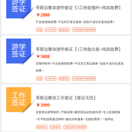
哥斯达黎加游学签证【3工特急预约+纯加急费】
￥2888
不含使领馆收费+不含其它签证服务+加急不成功全退加急费！
加急
白本护照
敏感地区
可抵扣留学/移民费用
哥斯达黎加游学签证【3工特急出签+纯加急费】
￥5888
含预约时间+不含使领馆收费+不含其它签证服务+加急不成功全退加
急费！
加急
白本护照
敏感地区
可抵扣留学/移民费用
哥斯达黎加工作签证【签证无忧】
￥3999
全套签证材料制作+严格保密+毗邻签证处快捷办理+专人驻场陪签
+可手机拍照递交材料+微信实时服务+无隐性费用！+免押金
陪同签证
代取签证
可抵扣留学/移民费用