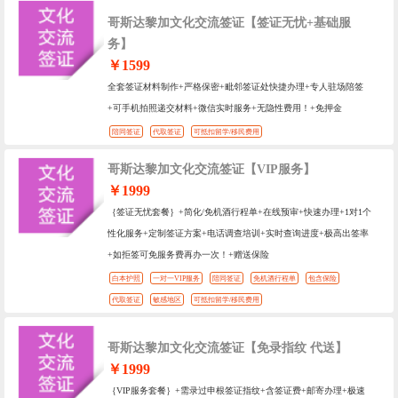
哥斯达黎加文化交流签证【签证无忧+基础服
务】
￥1599
全套签证材料制作+严格保密+毗邻签证处快捷办理+专人驻场陪签
+可手机拍照递交材料+微信实时服务+无隐性费用！+免押金
陪同签证
代取签证
可抵扣留学/移民费用
哥斯达黎加文化交流签证【VIP服务】
￥1999
｛签证无忧套餐｝+简化/免机酒行程单+在线预审+快速办理+1对1个
性化服务+定制签证方案+电话调查培训+实时查询进度+极高出签率
+如拒签可免服务费再办一次！+赠送保险
白本护照
一对一VIP服务
陪同签证
免机酒行程单
包含保险
代取签证
敏感地区
可抵扣留学/移民费用
哥斯达黎加文化交流签证【免录指纹 代送】
￥1999
｛VIP服务套餐｝+需录过申根签证指纹+含签证费+邮寄办理+极速