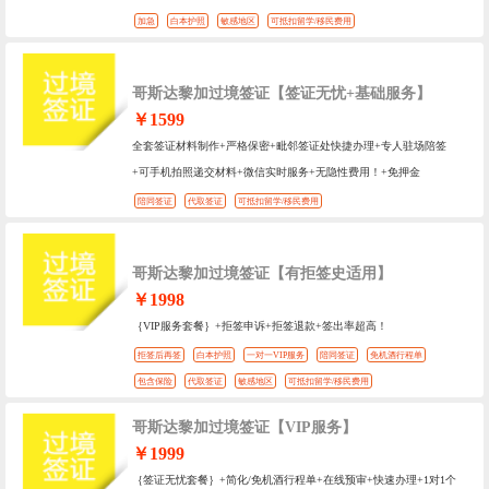
加急
白本护照
敏感地区
可抵扣留学/移民费用
哥斯达黎加过境签证【签证无忧+基础服务】
￥1599
全套签证材料制作+严格保密+毗邻签证处快捷办理+专人驻场陪签
+可手机拍照递交材料+微信实时服务+无隐性费用！+免押金
陪同签证
代取签证
可抵扣留学/移民费用
哥斯达黎加过境签证【有拒签史适用】
￥1998
｛VIP服务套餐｝+拒签申诉+拒签退款+签出率超高！
拒签后再签
白本护照
一对一VIP服务
陪同签证
免机酒行程单
包含保险
代取签证
敏感地区
可抵扣留学/移民费用
哥斯达黎加过境签证【VIP服务】
￥1999
｛签证无忧套餐｝+简化/免机酒行程单+在线预审+快速办理+1对1个