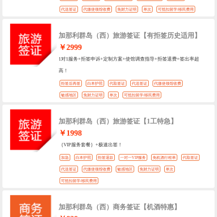
代送签证
代缴使领馆收费
免财力证明
单次
可抵扣留学/移民费用
加那利群岛（西）旅游签证【有拒签历史适用】
￥2999
1对1服务+拒签申诉+定制方案+使馆调查指导+拒签退费+签出率超
高！
拒签后再签
白本护照
代取签证
代送签证
代缴使领馆收费
敏感地区
免财力证明
单次
可抵扣留学/移民费用
加那利群岛（西）旅游签证【1工特急】
￥1998
｛VIP服务套餐｝+极速出签！
加急
白本护照
拒签退款
一对一VIP服务
免机酒行程单
代取签证
代送签证
代缴使领馆收费
敏感地区
免财力证明
单次
可抵扣留学/移民费用
加那利群岛（西）商务签证【机酒特惠】