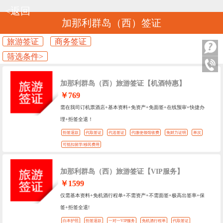
<返回
加那利群岛（西）签证
旅游签证
商务签证
筛选条件>
加那利群岛（西）旅游签证【机酒特惠】
￥769
需在我司订机票酒店+基本资料+免资产+免面签+在线预审+快捷办
理+拒签全退！
拒签退款
代取签证
代送签证
代缴使领馆收费
免财力证明
单次
可抵扣留学/移民费用
加那利群岛（西）旅游签证【VIP服务】
￥1599
仅需基本资料+免机酒行程单+不需资产+不需面签+极高出签率+保
签+拒签全退!
白本护照
拒签退款
一对一VIP服务
免机酒行程单
代取签证