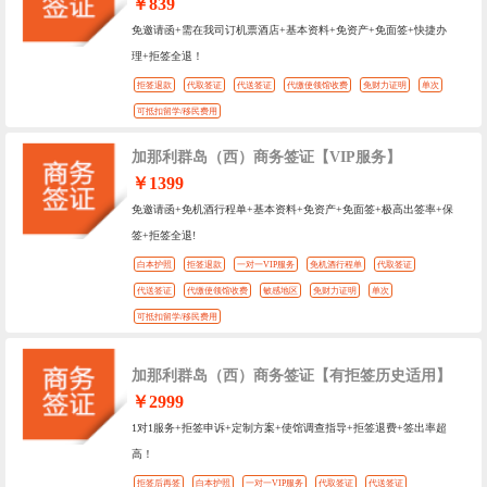
￥839
免邀请函+需在我司订机票酒店+基本资料+免资产+免面签+快捷办
理+拒签全退！
拒签退款
代取签证
代送签证
代缴使领馆收费
免财力证明
单次
可抵扣留学/移民费用
加那利群岛（西）商务签证【VIP服务】
￥1399
免邀请函+免机酒行程单+基本资料+免资产+免面签+极高出签率+保
签+拒签全退!
白本护照
拒签退款
一对一VIP服务
免机酒行程单
代取签证
代送签证
代缴使领馆收费
敏感地区
免财力证明
单次
可抵扣留学/移民费用
加那利群岛（西）商务签证【有拒签历史适用】
￥2999
1对1服务+拒签申诉+定制方案+使馆调查指导+拒签退费+签出率超
高！
拒签后再签
白本护照
一对一VIP服务
代取签证
代送签证