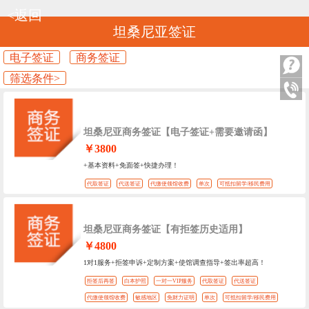
<返回
坦桑尼亚签证
电子签证
商务签证
筛选条件>
坦桑尼亚商务签证【电子签证+需要邀请函】
￥3800
+基本资料+免面签+快捷办理！
代取签证
代送签证
代缴使领馆收费
单次
可抵扣留学/移民费用
坦桑尼亚商务签证【有拒签历史适用】
￥4800
1对1服务+拒签申诉+定制方案+使馆调查指导+签出率超高！
拒签后再签
白本护照
一对一VIP服务
代取签证
代送签证
代缴使领馆收费
敏感地区
免财力证明
单次
可抵扣留学/移民费用