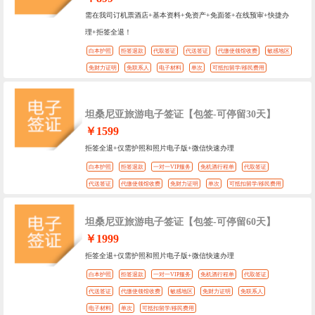
需在我司订机票酒店+基本资料+免资产+免面签+在线预审+快捷办
理+拒签全退！
白本护照
拒签退款
代取签证
代送签证
代缴使领馆收费
敏感地区
免财力证明
免联系人
电子材料
单次
可抵扣留学/移民费用
坦桑尼亚旅游电子签证【包签-可停留30天】
￥1599
拒签全退+仅需护照和照片电子版+微信快速办理
白本护照
拒签退款
一对一VIP服务
免机酒行程单
代取签证
代送签证
代缴使领馆收费
免财力证明
单次
可抵扣留学/移民费用
坦桑尼亚旅游电子签证【包签-可停留60天】
￥1999
拒签全退+仅需护照和照片电子版+微信快速办理
白本护照
拒签退款
一对一VIP服务
免机酒行程单
代取签证
代送签证
代缴使领馆收费
敏感地区
免财力证明
免联系人
电子材料
单次
可抵扣留学/移民费用