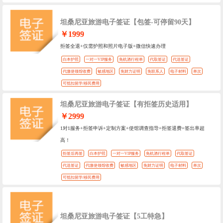
坦桑尼亚旅游电子签证【包签-可停留90天】
￥1999
拒签全退+仅需护照和照片电子版+微信快速办理
白本护照
一对一VIP服务
免机酒行程单
代取签证
代送签证
代缴使领馆收费
敏感地区
免财力证明
免联系人
电子材料
单次
可抵扣留学/移民费用
坦桑尼亚旅游电子签证【有拒签历史适用】
￥2999
1对1服务+拒签申诉+定制方案+使馆调查指导+拒签退费+签出率超
高！
拒签后再签
白本护照
一对一VIP服务
免机酒行程单
代取签证
代送签证
代缴使领馆收费
敏感地区
免财力证明
电子材料
单次
可抵扣留学/移民费用
坦桑尼亚旅游电子签证【5工特急】