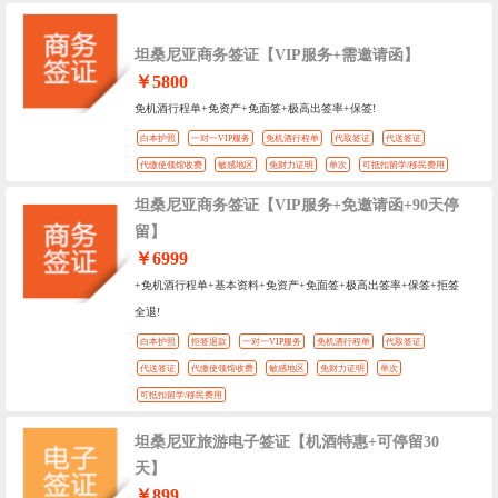
坦桑尼亚商务签证【VIP服务+需邀请函】
￥5800
免机酒行程单+免资产+免面签+极高出签率+保签!
白本护照
一对一VIP服务
免机酒行程单
代取签证
代送签证
代缴使领馆收费
敏感地区
免财力证明
单次
可抵扣留学/移民费用
坦桑尼亚商务签证【VIP服务+免邀请函+90天停
留】
￥6999
+免机酒行程单+基本资料+免资产+免面签+极高出签率+保签+拒签
全退!
白本护照
拒签退款
一对一VIP服务
免机酒行程单
代取签证
代送签证
代缴使领馆收费
敏感地区
免财力证明
单次
可抵扣留学/移民费用
坦桑尼亚旅游电子签证【机酒特惠+可停留30
天】
￥899