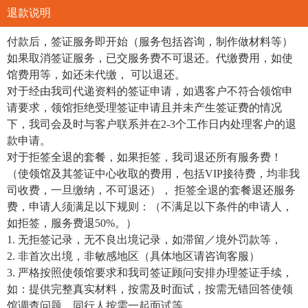
退款说明
付款后，签证服务即开始（服务包括咨询，制作做材料等）
如果取消签证服务，已交服务费不可退还。代缴费用，如使
馆费用等，如还未代缴， 可以退还。
对于经由我司代递资料的签证申请，如遇客户不符合领馆申
请要求，领馆拒绝受理签证申请且并未产生签证费的情况
下，我司会及时与客户联系并在2-3个工作日内处理客户的退
款申请。
对于拒签全退的套餐，如果拒签，我司退还所有服务费！
（使领馆及其签证中心收取的费用，包括VIP接待费，均非我
司收费，一旦缴纳，不可退还）， 拒签全退的套餐退还服务
费，申请人须满足以下规则：（不满足以下条件的申请人，
如拒签，服务费退50%。）
1. 无拒签记录，无不良出境记录，如滞留／境外罚款等，
2. 非首次出境，非敏感地区（具体地区请咨询客服）
3. 严格按照使领馆要求和我司签证顾问安排办理签证手续，
如：提供完整真实材料，按需及时面试，按需无错回答使领
馆调查问题，同行人按需一起面试等。