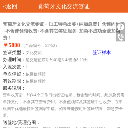
<返回
葡萄牙文化交流签证
葡萄牙文化交流签证 -【3工特急出签+纯加急费】含预约时间
+不含使领馆收费+不含其它签证服务+加急不成功全退加急
费！
￥5888
（产品编号：51752）
签证类型：
签证样本
文化交流
办理时间：
递交进使馆后约加急3-4/普通8-10天
入境次数：
1
单次停留：
依据使领馆
有效期限：
依据使领馆
服务说明：
资料收齐后，约3-4个工作日出签证结果，包含预约时间。此加急费需
单独支付，不含其它套餐费用。不含使领馆及其签证中心收费，在申
根国中优选最快出签国家申请。如果未能按时出签证结果，加急费全
退。
送签地/受理范围：