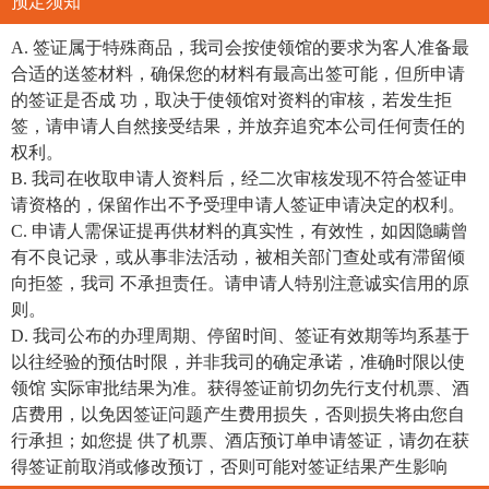
预定须知
A. 签证属于特殊商品，我司会按使领馆的要求为客人准备最
合适的送签材料，确保您的材料有最高出签可能，但所申请
的签证是否成 功，取决于使领馆对资料的审核，若发生拒
签，请申请人自然接受结果，并放弃追究本公司任何责任的
权利。
B. 我司在收取申请人资料后，经二次审核发现不符合签证申
请资格的，保留作出不予受理申请人签证申请决定的权利。
C. 申请人需保证提再供材料的真实性，有效性，如因隐瞒曾
有不良记录，或从事非法活动，被相关部门查处或有滞留倾
向拒签，我司 不承担责任。请申请人特别注意诚实信用的原
则。
D. 我司公布的办理周期、停留时间、签证有效期等均系基于
以往经验的预估时限，并非我司的确定承诺，准确时限以使
领馆 实际审批结果为准。获得签证前切勿先行支付机票、酒
店费用，以免因签证问题产生费用损失，否则损失将由您自
行承担；如您提 供了机票、酒店预订单申请签证，请勿在获
得签证前取消或修改预订，否则可能对签证结果产生影响