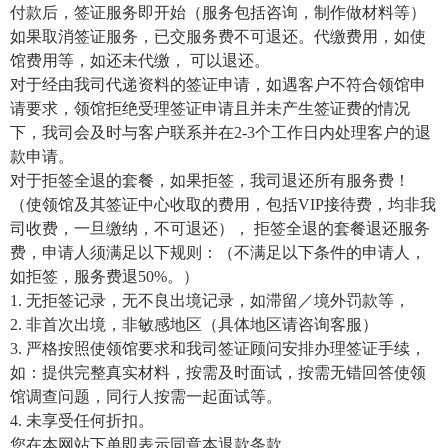
付款后，签证服务即开始（服务包括咨询，制作做材料等）
如果取消签证服务，已交服务费不可退还。代缴费用，如使
馆费用等，如还未代缴， 可以退还。
对于经由我司代递资料的签证申请，如遇客户不符合领馆申
请要求，领馆拒绝受理签证申请且并未产生签证费的情况
下，我司会及时与客户联系并在2-3个工作日内处理客户的退
款申请。
对于拒签全退的套餐，如果拒签，我司退还所有服务费！
（使领馆及其签证中心收取的费用，包括VIP接待费，均非我
司收费，一旦缴纳，不可退还）， 拒签全退的套餐退还服务
费，申请人须满足以下规则：（不满足以下条件的申请人，
如拒签，服务费退50%。）
1. 无拒签记录，无不良出境记录，如滞留／境外罚款等，
2. 非首次出境，非敏感地区（具体地区请咨询客服）
3. 严格按照使领馆要求和我司签证顾问安排办理签证手续，
如：提供完整真实材料，按需及时面试，按需无错回答使领
馆调查问题，同行人按需一起面试等。
4. 未享受任何折扣。
您在本网站下单即表示同意本退款条款。