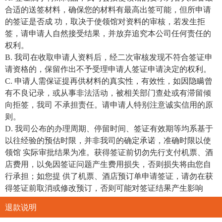
合适的送签材料，确保您的材料有最高出签可能，但所申请
的签证是否成 功，取决于使领馆对资料的审核，若发生拒
签，请申请人自然接受结果，并放弃追究本公司任何责任的
权利。
B. 我司在收取申请人资料后，经二次审核发现不符合签证申
请资格的，保留作出不予受理申请人签证申请决定的权利。
C. 申请人需保证提再供材料的真实性，有效性，如因隐瞒曾
有不良记录，或从事非法活动，被相关部门查处或有滞留倾
向拒签，我司 不承担责任。请申请人特别注意诚实信用的原
则。
D. 我司公布的办理周期、停留时间、签证有效期等均系基于
以往经验的预估时限，并非我司的确定承诺，准确时限以使
领馆 实际审批结果为准。获得签证前切勿先行支付机票、酒
店费用，以免因签证问题产生费用损失，否则损失将由您自
行承担；如您提 供了机票、酒店预订单申请签证，请勿在获
得签证前取消或修改预订，否则可能对签证结果产生影响
退款说明