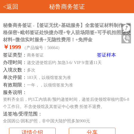
<返回
秘鲁商务签证
秘鲁商务签证 -【签证无忧+基础服务】全套签证材料制作+严
格保密+毗邻签证处快捷办理+专人驻场陪签+可手机拍照递交
材料+微信实时服务+无隐性费用！+免押金
￥1999
（产品编号：56664）
签证类型：
签证样本
商务签证
办理时间：
递交进使馆后约 加急3-6/ VIP 9/普通11天
入境次数：
多次
单次停留：
183天，以领馆签发为准
有效期限：
一年，，以领馆签发为准
服务说明：
资料齐全后，约3工内填表/预约递签时间，递签后使领馆审核约需6-8
个工作日。不含使领馆及其签证中心收费.拒签不退费。
送签地/受理范围：
全国因公/因私护照，非中国大陆护照多加900元
详情介绍
分享