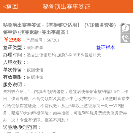
<返回
秘鲁演出赛事签证
秘鲁演出赛事签证 -【有拒签史适用】｛VIP服务套餐｝+拒
签申诉+拒签退款+签出率超高！
￥2998
（产品编号：56730）
签证类型：
签证样本
演出赛事
办理时间：
递交进使馆后约 加急3-6/ VIP 9/普通11天
入境次数：
1
单次停留：
依据使馆
有效期限：
依据使馆
服务说明：
资料收齐后，1工内填表/预约递签，递签后使领馆审核约需3-6个工作
日。快速办理。不含使领馆及其签证中心收费约829元（送签时直接支
付给使领馆签证处，不需代缴）从业6年以上签证顾问一对一VIP服
务，赠送30天内申根保险；如再拒签，可退50%服务费或免服务费再
办一次！专业有保障、拒签不用愁！
送签地/受理范围：