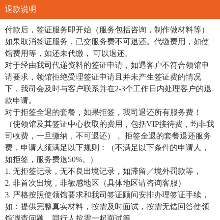
退款说明
付款后，签证服务即开始（服务包括咨询，制作做材料等）
如果取消签证服务，已交服务费不可退还。代缴费用，如使
馆费用等，如还未代缴， 可以退还。
对于经由我司代递资料的签证申请，如遇客户不符合领馆申
请要求，领馆拒绝受理签证申请且并未产生签证费的情况
下，我司会及时与客户联系并在2-3个工作日内处理客户的退
款申请。
对于拒签全退的套餐，如果拒签，我司退还所有服务费！
（使领馆及其签证中心收取的费用，包括VIP接待费，均非我
司收费，一旦缴纳，不可退还）， 拒签全退的套餐退还服务
费，申请人须满足以下规则：（不满足以下条件的申请人，
如拒签，服务费退50%。）
1. 无拒签记录，无不良出境记录，如滞留／境外罚款等，
2. 非首次出境，非敏感地区（具体地区请咨询客服）
3. 严格按照使领馆要求和我司签证顾问安排办理签证手续，
如：提供完整真实材料，按需及时面试，按需无错回答使领
馆调查问题，同行人按需一起面试等。