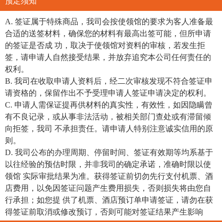
预定须知
A. 签证属于特殊商品，我司会按使领馆的要求为客人准备最
合适的送签材料，确保您的材料有最高出签可能，但所申请
的签证是否成 功，取决于使领馆对资料的审核，若发生拒
签，请申请人自然接受结果，并放弃追究本公司任何责任的
权利。
B. 我司在收取申请人资料后，经二次审核发现不符合签证申
请资格的，保留作出不予受理申请人签证申请决定的权利。
C. 申请人需保证提再供材料的真实性，有效性，如因隐瞒曾
有不良记录，或从事非法活动，被相关部门查处或有滞留倾
向拒签，我司 不承担责任。请申请人特别注意诚实信用的原
则。
D. 我司公布的办理周期、停留时间、签证有效期等均系基于
以往经验的预估时限，并非我司的确定承诺，准确时限以使
领馆 实际审批结果为准。获得签证前切勿先行支付机票、酒
店费用，以免因签证问题产生费用损失，否则损失将由您自
行承担；如您提 供了机票、酒店预订单申请签证，请勿在获
得签证前取消或修改预订，否则可能对签证结果产生影响