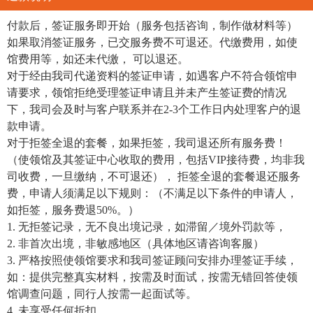
付款后，签证服务即开始（服务包括咨询，制作做材料等）
如果取消签证服务，已交服务费不可退还。代缴费用，如使
馆费用等，如还未代缴， 可以退还。
对于经由我司代递资料的签证申请，如遇客户不符合领馆申
请要求，领馆拒绝受理签证申请且并未产生签证费的情况
下，我司会及时与客户联系并在2-3个工作日内处理客户的退
款申请。
对于拒签全退的套餐，如果拒签，我司退还所有服务费！
（使领馆及其签证中心收取的费用，包括VIP接待费，均非我
司收费，一旦缴纳，不可退还）， 拒签全退的套餐退还服务
费，申请人须满足以下规则：（不满足以下条件的申请人，
如拒签，服务费退50%。）
1. 无拒签记录，无不良出境记录，如滞留／境外罚款等，
2. 非首次出境，非敏感地区（具体地区请咨询客服）
3. 严格按照使领馆要求和我司签证顾问安排办理签证手续，
如：提供完整真实材料，按需及时面试，按需无错回答使领
馆调查问题，同行人按需一起面试等。
4. 未享受任何折扣。