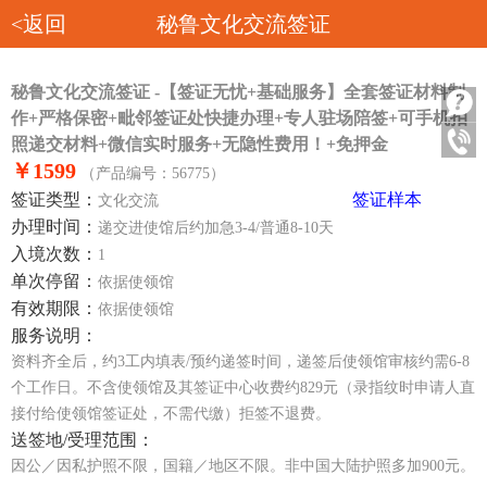
<返回
秘鲁文化交流签证
秘鲁文化交流签证 -【签证无忧+基础服务】全套签证材料制
作+严格保密+毗邻签证处快捷办理+专人驻场陪签+可手机拍
照递交材料+微信实时服务+无隐性费用！+免押金
￥1599
（产品编号：56775）
签证类型：
签证样本
文化交流
办理时间：
递交进使馆后约加急3-4/普通8-10天
入境次数：
1
单次停留：
依据使领馆
有效期限：
依据使领馆
服务说明：
资料齐全后，约3工内填表/预约递签时间，递签后使领馆审核约需6-8
个工作日。不含使领馆及其签证中心收费约829元（录指纹时申请人直
接付给使领馆签证处，不需代缴）拒签不退费。
送签地/受理范围：
因公／因私护照不限，国籍／地区不限。非中国大陆护照多加900元。