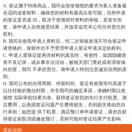
A. 签证属于特殊商品，我司会按使领馆的要求为客人准备最
合适的送签材料，确保您的材料有最高出签可能，但所申请
的签证是否成 功，取决于使领馆对资料的审核，若发生拒
签，请申请人自然接受结果，并放弃追究本公司任何责任的
权利。
B. 我司在收取申请人资料后，经二次审核发现不符合签证申
请资格的，保留作出不予受理申请人签证申请决定的权利。
C. 申请人需保证提再供材料的真实性，有效性，如因隐瞒曾
有不良记录，或从事非法活动，被相关部门查处或有滞留倾
向拒签，我司 不承担责任。请申请人特别注意诚实信用的原
则。
D. 我司公布的办理周期、停留时间、签证有效期等均系基于
以往经验的预估时限，并非我司的确定承诺，准确时限以使
领馆 实际审批结果为准。获得签证前切勿先行支付机票、酒
店费用，以免因签证问题产生费用损失，否则损失将由您自
行承担；如您提 供了机票、酒店预订单申请签证，请勿在获
得签证前取消或修改预订，否则可能对签证结果产生影响
退款说明