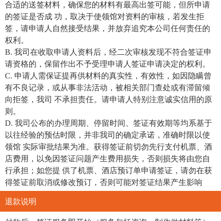
合适的送签材料，确保您的材料有最高出签可能，但所申请
的签证是否成 功，取决于使领馆对资料的审核，若发生拒
签，请申请人自然接受结果，并放弃追究本公司任何责任的
权利。
B. 我司在收取申请人资料后，经二次审核发现不符合签证申
请资格的，保留作出不予受理申请人签证申请决定的权利。
C. 申请人需保证提再供材料的真实性，有效性，如因隐瞒曾
有不良记录，或从事非法活动，被相关部门查处或有滞留倾
向拒签，我司 不承担责任。请申请人特别注意诚实信用的原
则。
D. 我司公布的办理周期、停留时间、签证有效期等均系基于
以往经验的预估时限，并非我司的确定承诺，准确时限以使
领馆 实际审批结果为准。获得签证前切勿先行支付机票、酒
店费用，以免因签证问题产生费用损失，否则损失将由您自
行承担；如您提 供了机票、酒店预订单申请签证，请勿在获
得签证前取消或修改预订，否则可能对签证结果产生影响
退款说明