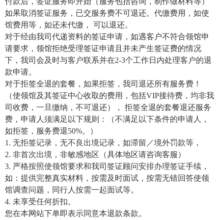
付款后，签证服务即开始（服务包括咨询，制作做材料等）
如果取消签证服务，已交服务费不可退还。代缴费用，如使
馆费用等，如还未代缴， 可以退还。
对于经由我司代递资料的签证申请，如遇客户不符合领馆申
请要求，领馆拒绝受理签证申请且并未产生签证费的情况
下，我司会及时与客户联系并在2-3个工作日内处理客户的退
款申请。
对于拒签全退的套餐，如果拒签，我司退还所有服务费！
（使领馆及其签证中心收取的费用，包括VIP接待费，均非我
司收费，一旦缴纳，不可退还）， 拒签全退的套餐退还服务
费，申请人须满足以下规则：（不满足以下条件的申请人，
如拒签，服务费退50%。）
1. 无拒签记录，无不良出境记录，如滞留／境外罚款等，
2. 非首次出境，非敏感地区（具体地区请咨询客服）
3. 严格按照使领馆要求和我司签证顾问安排办理签证手续，
如：提供完整真实材料，按需及时面试，按需无错回答使领
馆调查问题，同行人按需一起面试等。
4. 未享受任何折扣。
您在本网站下单即表示同意本退款条款。