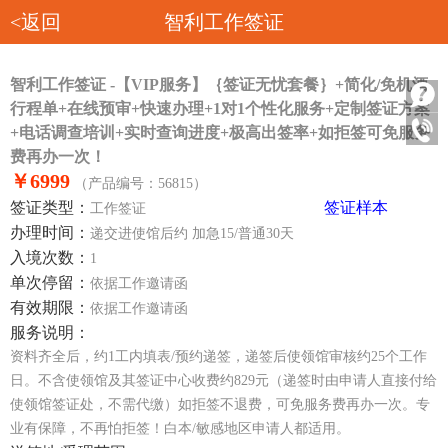
<返回
智利工作签证
智利工作签证 -【VIP服务】｛签证无忧套餐｝+简化/免机酒
行程单+在线预审+快速办理+1对1个性化服务+定制签证方案
+电话调查培训+实时查询进度+极高出签率+如拒签可免服务
费再办一次！
￥6999
（产品编号：56815）
签证类型：
签证样本
工作签证
办理时间：
递交进使馆后约 加急15/普通30天
入境次数：
1
单次停留：
依据工作邀请函
有效期限：
依据工作邀请函
服务说明：
资料齐全后，约1工内填表/预约递签，递签后使领馆审核约25个工作
日。不含使领馆及其签证中心收费约829元（递签时由申请人直接付给
使领馆签证处，不需代缴）如拒签不退费，可免服务费再办一次。专
业有保障，不再怕拒签！白本/敏感地区申请人都适用。