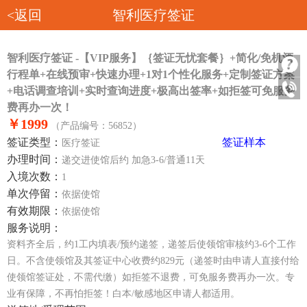
<返回
智利医疗签证
智利医疗签证 -【VIP服务】｛签证无忧套餐｝+简化/免机酒
行程单+在线预审+快速办理+1对1个性化服务+定制签证方案
+电话调查培训+实时查询进度+极高出签率+如拒签可免服务
费再办一次！
￥1999
（产品编号：56852）
签证类型：
签证样本
医疗签证
办理时间：
递交进使馆后约 加急3-6/普通11天
入境次数：
1
单次停留：
依据使馆
有效期限：
依据使馆
服务说明：
资料齐全后，约1工内填表/预约递签，递签后使领馆审核约3-6个工作
日。不含使领馆及其签证中心收费约829元（递签时由申请人直接付给
使领馆签证处，不需代缴）如拒签不退费，可免服务费再办一次。专
业有保障，不再怕拒签！白本/敏感地区申请人都适用。