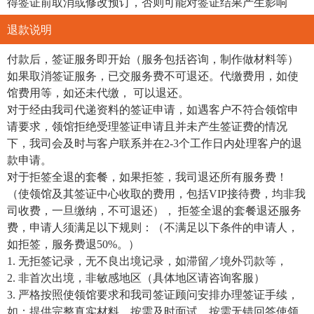
得签证前取消或修改预订，否则可能对签证结果产生影响
退款说明
付款后，签证服务即开始（服务包括咨询，制作做材料等）
如果取消签证服务，已交服务费不可退还。代缴费用，如使
馆费用等，如还未代缴， 可以退还。
对于经由我司代递资料的签证申请，如遇客户不符合领馆申
请要求，领馆拒绝受理签证申请且并未产生签证费的情况
下，我司会及时与客户联系并在2-3个工作日内处理客户的退
款申请。
对于拒签全退的套餐，如果拒签，我司退还所有服务费！
（使领馆及其签证中心收取的费用，包括VIP接待费，均非我
司收费，一旦缴纳，不可退还）， 拒签全退的套餐退还服务
费，申请人须满足以下规则：（不满足以下条件的申请人，
如拒签，服务费退50%。）
1. 无拒签记录，无不良出境记录，如滞留／境外罚款等，
2. 非首次出境，非敏感地区（具体地区请咨询客服）
3. 严格按照使领馆要求和我司签证顾问安排办理签证手续，
如：提供完整真实材料，按需及时面试，按需无错回答使领