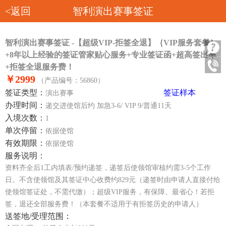
<返回
智利演出赛事签证
智利演出赛事签证 -【超级VIP-拒签全退】｛VIP服务套餐｝
+8年以上经验的签证管家贴心服务+专业签证函+超高签出率
+拒签全退服务费！
￥2999
（产品编号：56860）
签证类型：
签证样本
演出赛事
办理时间：
递交进使馆后约 加急3-6/ VIP 9/普通11天
入境次数：
1
单次停留：
依据使馆
有效期限：
依据使馆
服务说明：
资料齐全后1工内填表/预约递签，递签后使领馆审核约需3-5个工作
日。不含使领馆及其签证中心收费约829元（递签时由申请人直接付给
使领馆签证处，不需代缴）；超级VIP服务，有保障、最省心！若拒
签，退还全部服务费！（本套餐不适用于有拒签历史的申请人）
送签地/受理范围：