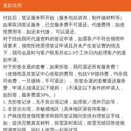
退款说明
付款后，签证服务即开始（服务包括咨询，制作做材料等）
如果取消签证服务，已交服务费不可退还。代缴费用，如使
馆费用等，如还未代缴， 可以退还。
对于经由我司代递资料的签证申请，如遇客户不符合领馆申
请要求，领馆拒绝受理签证申请且并未产生签证费的情况
下，我司会及时与客户联系并在2-3个工作日内处理客户的退
款申请。
对于拒签全退的套餐，如果拒签，我司退还所有服务费！
（使领馆及其签证中心收取的费用，包括VIP接待费，均非我
司收费，一旦缴纳，不可退还）， 拒签全退的套餐退还服务
费，申请人须满足以下规则：（不满足以下条件的申请人，
如拒签，服务费退50%。）
1. 无拒签记录，无不良出境记录，如滞留／境外罚款等，
2. 非首次出境，非敏感地区（具体地区请咨询客服）
3. 严格按照使领馆要求和我司签证顾问安排办理签证手续，
如：提供完整真实材料，按需及时面试，按需无错回答使领
馆调查问题，同行人按需一起面试等。