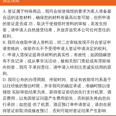
预定须知
A. 签证属于特殊商品，我司会按使领馆的要求为客人准备最
合适的送签材料，确保您的材料有最高出签可能，但所申请
的签证是否成 功，取决于使领馆对资料的审核，若发生拒
签，请申请人自然接受结果，并放弃追究本公司任何责任的
权利。
B. 我司在收取申请人资料后，经二次审核发现不符合签证申
请资格的，保留作出不予受理申请人签证申请决定的权利。
C. 申请人需保证提再供材料的真实性，有效性，如因隐瞒曾
有不良记录，或从事非法活动，被相关部门查处或有滞留倾
向拒签，我司 不承担责任。请申请人特别注意诚实信用的原
则。
D. 我司公布的办理周期、停留时间、签证有效期等均系基于
以往经验的预估时限，并非我司的确定承诺，准确时限以使
领馆 实际审批结果为准。获得签证前切勿先行支付机票、酒
店费用，以免因签证问题产生费用损失，否则损失将由您自
行承担；如您提 供了机票、酒店预订单申请签证，请勿在获
得签证前取消或修改预订，否则可能对签证结果产生影响