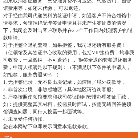
如果取消签证服务，已交服务费不可退还。代缴费用，如使
馆费用等，如还未代缴， 可以退还。
对于经由我司代递资料的签证申请，如遇客户不符合领馆申
请要求，领馆拒绝受理签证申请且并未产生签证费的情况
下，我司会及时与客户联系并在2-3个工作日内处理客户的退
款申请。
对于拒签全退的套餐，如果拒签，我司退还所有服务费！
（使领馆及其签证中心收取的费用，包括VIP接待费，均非我
司收费，一旦缴纳，不可退还）， 拒签全退的套餐退还服务
费，申请人须满足以下规则：（不满足以下条件的申请人，
如拒签，服务费退50%。）
1. 无拒签记录，无不良出境记录，如滞留／境外罚款等，
2. 非首次出境，非敏感地区（具体地区请咨询客服）
3. 严格按照使领馆要求和我司签证顾问安排办理签证手续，
如：提供完整真实材料，按需及时面试，按需无错回答使领
馆调查问题，同行人按需一起面试等。
4. 未享受任何折扣。
您在本网站下单即表示同意本退款条款。