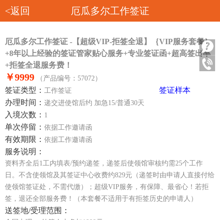
<返回
厄瓜多尔工作签证
厄瓜多尔工作签证 -【超级VIP-拒签全退】｛VIP服务套餐｝
+8年以上经验的签证管家贴心服务+专业签证函+超高签出率
+拒签全退服务费！
￥9999
（产品编号：57072）
签证类型：
签证样本
工作签证
办理时间：
递交进使馆后约 加急15/普通30天
入境次数：
1
单次停留：
依据工作邀请函
有效期限：
依据工作邀请函
服务说明：
资料齐全后1工内填表/预约递签，递签后使领馆审核约需25个工作
日。不含使领馆及其签证中心收费约829元（递签时由申请人直接付给
使领馆签证处，不需代缴）；超级VIP服务，有保障、最省心！若拒
签，退还全部服务费！（本套餐不适用于有拒签历史的申请人）
送签地/受理范围：