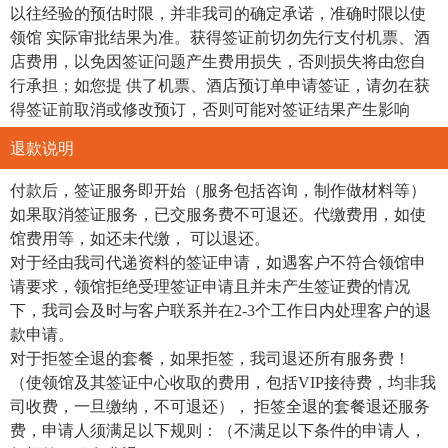
以往经验的预估时限，并非我司的确定承诺，准确时限以使
领馆 实际审批结果为准。获得签证前切勿先行支付机票、酒
店费用，以免因签证问题产生费用损失，否则损失将由您自
行承担；如您提 供了机票、酒店预订单申请签证，请勿在获
得签证前取消或修改预订，否则可能对签证结果产生影响
退款说明
付款后，签证服务即开始（服务包括咨询，制作做材料等）
如果取消签证服务，已交服务费不可退还。代缴费用，如使
馆费用等，如还未代缴， 可以退还。
对于经由我司代递资料的签证申请，如遇客户不符合领馆申
请要求，领馆拒绝受理签证申请且并未产生签证费的情况
下，我司会及时与客户联系并在2-3个工作日内处理客户的退
款申请。
对于拒签全退的套餐，如果拒签，我司退还所有服务费！
（使领馆及其签证中心收取的费用，包括VIP接待费，均非我
司收费，一旦缴纳，不可退还）， 拒签全退的套餐退还服务
费，申请人须满足以下规则：（不满足以下条件的申请人，