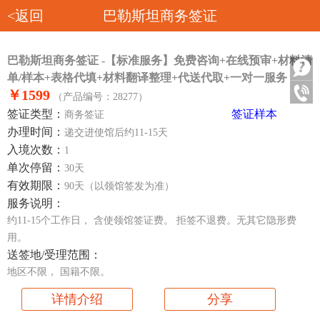
<返回
巴勒斯坦商务签证
巴勒斯坦商务签证 -【标准服务】免费咨询+在线预审+材料清
单/样本+表格代填+材料翻译整理+代送代取+一对一服务
￥1599
（产品编号：28277）
签证类型：
签证样本
商务签证
办理时间：
递交进使馆后约11-15天
入境次数：
1
单次停留：
30天
有效期限：
90天（以领馆签发为准）
服务说明：
约11-15个工作日， 含使领馆签证费。 拒签不退费。无其它隐形费
用。
送签地/受理范围：
地区不限， 国籍不限。
详情介绍
分享