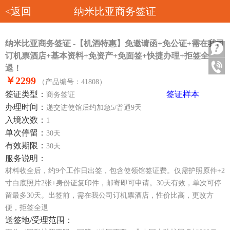
<返回
纳米比亚商务签证
纳米比亚商务签证 -【机酒特惠】免邀请函+免公证+需在我司
订机票酒店+基本资料+免资产+免面签+快捷办理+拒签全
退！
￥2299
（产品编号：41808）
签证类型：
签证样本
商务签证
办理时间：
递交进使馆后约加急5/普通9天
入境次数：
1
单次停留：
30天
有效期限：
30天
服务说明：
材料收全后，约9个工作日出签，包含使领馆签证费。仅需护照原件+2
寸白底照片2张+身份证复印件，邮寄即可申请。30天有效，单次可停
留最多30天。出签前，需在我公司订机票酒店，性价比高，更改方
便，拒签全退
送签地/受理范围：