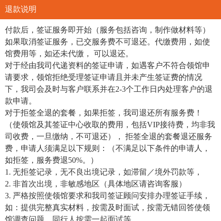
退款说明
付款后，签证服务即开始（服务包括咨询，制作做材料等）
如果取消签证服务，已交服务费不可退还。代缴费用，如使
馆费用等，如还未代缴， 可以退还。
对于经由我司代递资料的签证申请，如遇客户不符合领馆申
请要求，领馆拒绝受理签证申请且并未产生签证费的情况
下，我司会及时与客户联系并在2-3个工作日内处理客户的退
款申请。
对于拒签全退的套餐，如果拒签，我司退还所有服务费！
（使领馆及其签证中心收取的费用，包括VIP接待费，均非我
司收费，一旦缴纳，不可退还）， 拒签全退的套餐退还服务
费，申请人须满足以下规则：（不满足以下条件的申请人，
如拒签，服务费退50%。）
1. 无拒签记录，无不良出境记录，如滞留／境外罚款等，
2. 非首次出境，非敏感地区（具体地区请咨询客服）
3. 严格按照使领馆要求和我司签证顾问安排办理签证手续，
如：提供完整真实材料，按需及时面试，按需无错回答使领
馆调查问题，同行人按需一起面试等。