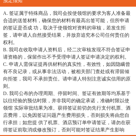
预定须知
A. 签证属于特殊商品，我司会按使领馆的要求为客人准备最
合适的送签材料，确保您的材料有最高出签可能，但所申请
的签证是否成 功，取决于使领馆对资料的审核，若发生拒
签，请申请人自然接受结果，并放弃追究本公司任何责任的
权利。
B. 我司在收取申请人资料后，经二次审核发现不符合签证申
请资格的，保留作出不予受理申请人签证申请决定的权利。
C. 申请人需保证提再供材料的真实性，有效性，如因隐瞒曾
有不良记录，或从事非法活动，被相关部门查处或有滞留倾
向拒签，我司 不承担责任。请申请人特别注意诚实信用的原
则。
D. 我司公布的办理周期、停留时间、签证有效期等均系基于
以往经验的预估时限，并非我司的确定承诺，准确时限以使
领馆 实际审批结果为准。获得签证前切勿先行支付机票、酒
店费用，以免因签证问题产生费用损失，否则损失将由您自
行承担；如您提 供了机票、酒店预订单申请签证，请勿在获
得签证前取消或修改预订，否则可能对签证结果产生影响